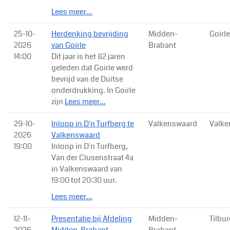
Lees meer...
25-10-
Herdenking bevrijding
Midden-
Goirle
2026
van Goirle
Brabant
14:00
Dit jaar is het 82 jaren
geleden dat Goirle werd
bevrijd van de Duitse
onderdrukking. In Goirle
zijn
Lees meer...
29-10-
Inloop in D'n Turfberg te
Valkenswaard
Valke
2026
Valkenswaard
19:00
Inloop in D'n Turfberg,
Van der Clusenstraat 4a
in Valkenswaard van
19:00 tot 20:30 uur.
Lees meer...
12-11-
Presentatie bij Afdeling
Midden-
Tilbu
2026
Midden-Brabant
Brabant