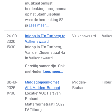
muzikaal omlijst
herdenkingsprogramma
op het Stadhuisplein
waar de herdenking 82-
ja
Lees meer...
24-09-
Inloop in D'n Turfberg te
Valkenswaard
Valke
2026
Valkenswaard
15:30
Inloop in D'n Turfberg,
Van der Clusenstraat 4a
in Valkenswaard.
Gezellig samenzijn. Ook
niet-leden
Lees meer...
08-10-
Middagbijeenkomst
Midden-
Tilbu
2026
Afd. Midden-Brabant
Brabant
14:00
Locatie: VOC Hart van
Brabant
Matterhornstraat 1 5022
PA Tilburg