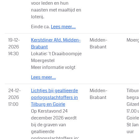
voor leden en hun
naasten met maaltijd en
loterij.
Einde ca.
Lees meer...
19-12-
Kerstdiner Afd. Midden-
Midden-
Moerg
2026
Brabant
Brabant
14:30
Lokatie: 't Draaiboompje
Moergestel
Meer informatie volgt
Lees meer...
24-12-
Lichtjes bij geallieerde
Midden-
Tilbu
2026
oorlogsslachtoffers in
Brabant
begra
17:00
Tilburg en Goirle
Gilze
Op Kerstavond 24
17.00 
december 2026 wordt
Goirl
bij de graven van
St Jan
geallieerde
uur
oorlogsslachtoffers in: