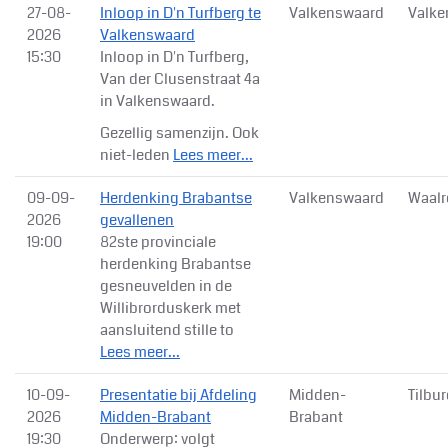
27-08-
Inloop in D'n Turfberg te
Valkenswaard
Valke
2026
Valkenswaard
15:30
Inloop in D'n Turfberg,
Van der Clusenstraat 4a
in Valkenswaard.
Gezellig samenzijn. Ook
niet-leden
Lees meer...
09-09-
Herdenking Brabantse
Valkenswaard
Waalr
2026
gevallenen
19:00
82ste provinciale
herdenking Brabantse
gesneuvelden in de
Willibrorduskerk met
aansluitend stille to
Lees meer...
10-09-
Presentatie bij Afdeling
Midden-
Tilbu
2026
Midden-Brabant
Brabant
19:30
Onderwerp: volgt