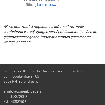
- Tilburg
Lees meer...
Alle in deze rubriek opgenomen informatie is onder
voorbehoud van wijzigingen en/of publicatiefouten. Aan de
gepubliceerde agenda-informatie kunnen geen rechten
worden ontleend.
Secretariaat Koninklijke Bond van Wapenbroeders
Van Hobokenhaven 63
2993 HH Barendrecht
e:
info@wapenbroeders.nl
t: 06 5337 2092
KvK: 40532678