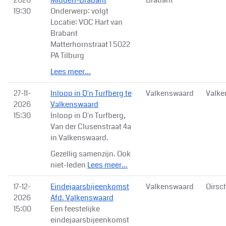
19:30
Onderwerp: volgt
Locatie: VOC Hart van
Brabant
Matterhornstraat 1 5022
PA Tilburg
Lees meer...
27-11-
Inloop in D'n Turfberg te
Valkenswaard
Valke
2026
Valkenswaard
15:30
Inloop in D'n Turfberg,
Van der Clusenstraat 4a
in Valkenswaard.
Gezellig samenzijn. Ook
niet-leden
Lees meer...
17-12-
Eindejaarsbijeenkomst
Valkenswaard
Oirsc
2026
Afd. Valkenswaard
15:00
Een feestelijke
eindejaarsbijeenkomst