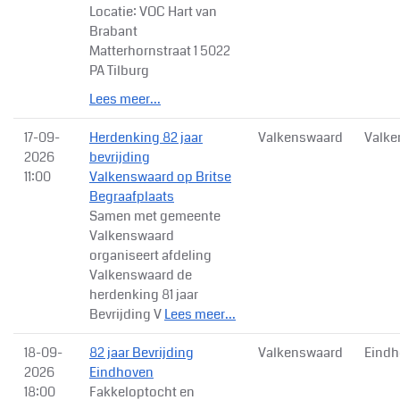
Locatie: VOC Hart van
Brabant
Matterhornstraat 1 5022
PA Tilburg
Lees meer...
17-09-
Herdenking 82 jaar
Valkenswaard
Valke
2026
bevrijding
11:00
Valkenswaard op Britse
Begraafplaats
Samen met gemeente
Valkenswaard
organiseert afdeling
Valkenswaard de
herdenking 81 jaar
Bevrijding V
Lees meer...
18-09-
82 jaar Bevrijding
Valkenswaard
Eindh
2026
Eindhoven
18:00
Fakkeloptocht en