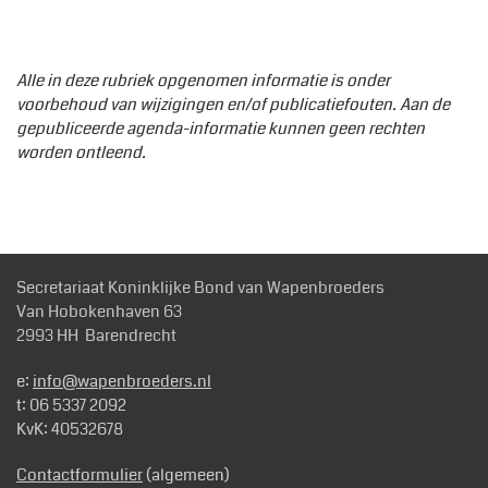
Alle in deze rubriek opgenomen informatie is onder
voorbehoud van wijzigingen en/of publicatiefouten. Aan de
gepubliceerde agenda-informatie kunnen geen rechten
worden ontleend.
Secretariaat Koninklijke Bond van Wapenbroeders
Van Hobokenhaven 63
2993 HH Barendrecht
e:
info@wapenbroeders.nl
t: 06 5337 2092
KvK: 40532678
Contactformulier
(algemeen)