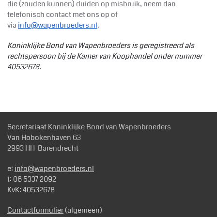
die (zouden kunnen) duiden op misbruik, neem dan
telefonisch contact met ons op of
via
info@wapenbroeders.nl
.
Koninklijke
Bond van Wapenbroeders is geregistreerd als
rechtspersoon bij de Kamer van Koophandel onder nummer
40532678.
Secretariaat Koninklijke Bond van Wapenbroeders
Van Hobokenhaven 63
2993 HH Barendrecht
e:
info@wapenbroeders.nl
t: 06 5337 2092
KvK: 40532678
Contactformulier
(algemeen)