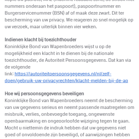
nummers onderaan het paspoort), paspoortnummer en
Burgerservicenummer (BSN) af of maak deze zwart. Dit ter
bescherming van uw privacy. We reageren zo snel mogelijk op
uw verzoek, maar uiterlijk binnen vier weken.
Indienen klacht bij toezichthouder
Koninklijke
Bond van Wapenbroeders wijst u op de
mogelijkheid een klacht in te dienen bij de nationale
toezichthouder, de Autoriteit Persoonsgegevens. Dat kan via
de volgende
link:
https://autoriteitpersoonsgegevens.nl/nl/zelf-
doen/gebruik-uw-privacyrechten/klacht-melden-bij-de-ap
Hoe wij persoonsgegevens beveiligen
Koninklijke
Bond van Wapenbroeders neemt de bescherming
van uw gegevens serieus en neemt passende maatregelen om
misbruik, verlies, onbevoegde toegang, ongewenste
openbaarmaking en ongeoorloofde wijziging tegen te gaan.
Mocht u niettemin de indruk hebben dat uw gegevens niet
goed of onvoldoende zijn beveiligd, of aanwijzingen hebben