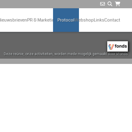
ieuwsbrieven
PR & Marketing
Protocol
Webshop
Links
Contact
Deze reünie, onze activiteiten, worden mede mogelijk gemaakt door Vfonds