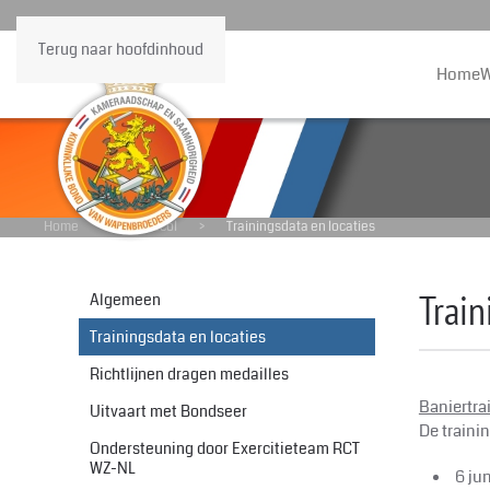
Terug naar hoofdinhoud
Home
W
Home
Protocol
Trainingsdata en locaties
Train
Algemeen
Trainingsdata en locaties
Richtlijnen dragen medailles
Baniertra
Uitvaart met Bondseer
De traini
Ondersteuning door Exercitieteam RCT
WZ-NL
6 jun