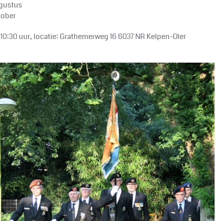
gustus
tober
10:30 uur, locatie: Grathemerweg 16 6037 NR Kelpen-Oler