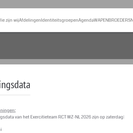
ie zijn wij
Afdelingen
Identiteitsgroepen
Agenda
WAPENBROEDERS
N
ingsdata
iningen:
ngsdata van het Exercitieteam RCT WZ-NL 2026 zijn op zaterdag:
i