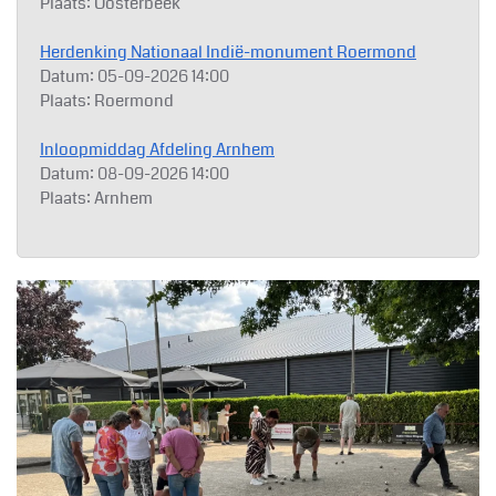
Plaats:
Oosterbeek
Herdenking Nationaal Indië-monument Roermond
Datum:
05-09-2026
14:00
Plaats:
Roermond
Inloopmiddag Afdeling Arnhem
Datum:
08-09-2026
14:00
Plaats:
Arnhem