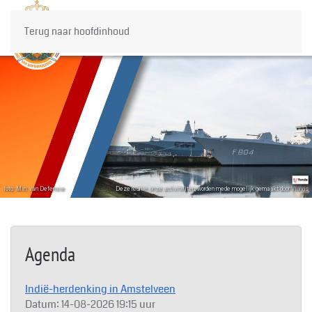
Terug naar hoofdinhoud
foto: Min. van Defensie
Deze reünie, onze activiteiten, worden mede mogelijk gemaakt door Vfonds
Agenda
Indië-herdenking in Amstelveen
Datum:
14-08-2026
19:15 uur