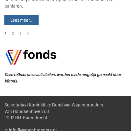
banieren.
Lees meer...
1
2
3
Deze reünie, onze activiteiten, worden mede mogelijk gemaakt door
Vfonds.
Secretariaat Koninklijke Bond van Wapenbroeders
Van Hobokenhaven 63
2993 HH Barendrecht
e:
info@wapenbroeders.nl