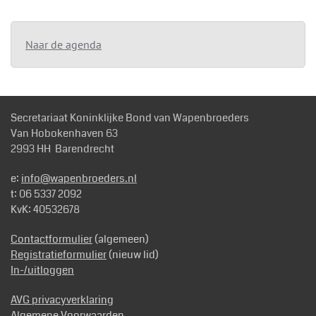
Naar de agenda
Secretariaat Koninklijke Bond van Wapenbroeders
Van Hobokenhaven 63
2993 HH Barendrecht
e:
info@wapenbroeders.nl
t: 06 5337 2092
KvK: 40532678
Contactformulier
(algemeen)
Registratieformulier
(nieuw lid)
In-/uitloggen
AVG privacyverklaring
Algemene Voorwaarden