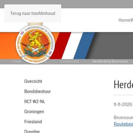
Terug naar hoofdinhoud
Home
W
Home
Agenda
Evenement
Herdenking Brunssum
Herd
Overzicht
Bondsbestuur
RCT WZ-NL
11-11-2026
Groningen
Brunssu
Friesland
Routebesc
Drenthe