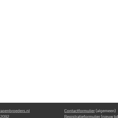
apenbroeders.nl
Contactformulier
(algemeen)
7 2092
Registratieformulier
(nieuw lid