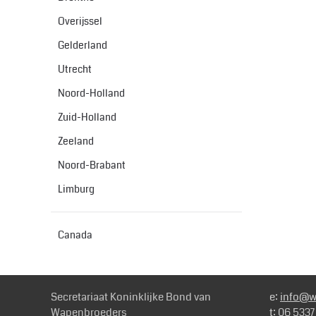
Overijssel
Gelderland
Utrecht
Noord-Holland
Zuid-Holland
Zeeland
Noord-Brabant
Limburg
Canada
Secretariaat Koninklijke Bond van
e:
info@w
Wapenbroeders
t: 06 533