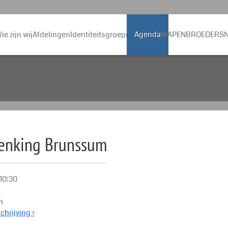
ie zijn wij
Afdelingen
Identiteitsgroepen
Agenda
WAPENBROEDERS
N
enking Brunssum
10:30
m
hrijving ›