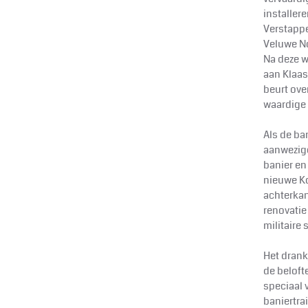
installer
Verstappe
Veluwe N
Na deze w
aan Klaas
beurt ove
waardige 
Als de ba
aanwezige
banier en 
nieuwe K
achterkan
renovati
militaire
Het drank
de beloft
speciaal 
baniertra