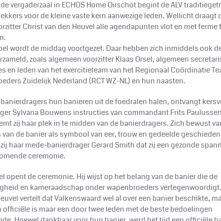
n de vergaderzaal in ECHOS Home Oirschot begint de ALV traditiege
 lekkers voor de kleine vaste kern aanwezige leden. Wellicht draagt d
oorzitter Christ van den Heuvel alle agendapunten vlot en met ferme 
n.
pel wordt de middag voortgezet. Daar hebben zich inmiddels ook de
rzameld, zoals algemeen voorzitter Klaas Orsel, algemeen secretaris
s en leden van het exercitieteam van het Regionaal Coördinatie T
ders Zuidelijk Nederland (RCT WZ-NL) en hun naasten.
e banierdragers hun banieren uit de foedralen halen, ontvangt kersv
ger Sylvana Bouwens instructies van commandant Frits Paulussen
emt zij haar plek in te midden van de banierdragers. Zich bewust va
 van de banier als symbool van eer, trouw en gedeelde geschieden
 zij haar mede-banierdrager Gerard Smith dat zij een gezonde spann
komende ceremonie.
el opent de ceremonie. Hij wijst op het belang van de banier die de
gheid en kameraadschap onder wapenbroeders vertegenwoordigt. 
euvel vertelt dat Valkenswaard wel al over een banier beschikte, ma
 officiële is maar een door twee leden met de beste bedoelingen
gde. Hoewel dankbaar voor hun banier, werd het tijd een officiële ba