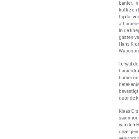
banier. I
koffie en
bij dat v
afhamere
In de koe
gasten ve
Hans Kroe
Wapenbroe
Terwijl d
banierdra
banier ne
betekenis
bevestigt
door de 
Klaas Ors
saamhori
van den H
deze geen
vervaardi