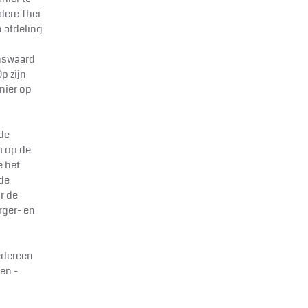
dere Thei
 afdeling
enswaard
p zijn
nier op
 de
m op de
e het
de
r de
ger- en
edereen
en -