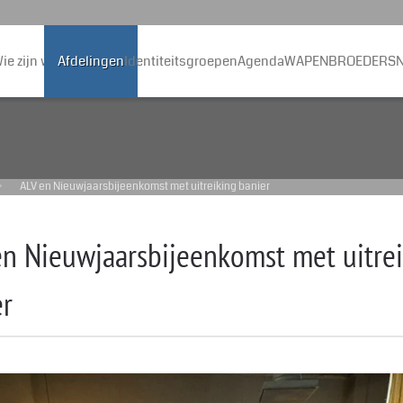
ie zijn wij
Afdelingen
Identiteitsgroepen
Agenda
WAPENBROEDERS
N
ALV en Nieuwjaarsbijeenkomst met uitreiking banier
en Nieuwjaarsbijeenkomst met uitre
er