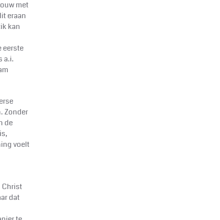
trouw met
it eraan
tik kan
 eerste
 a.i.
eam
erse
. Zonder
n de
is,
ing voelt
Christ
ar dat
nier te