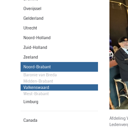
Overijssel
Gelderland
Utrecht
Noord-Holland
Zuid-Holland
Zeeland
Noord-Brabant
Baronie van Breda
Midden-Brabant
Valkenswaard
West-Brabant
Limburg
Afdeling 
Canada
Ledenverg