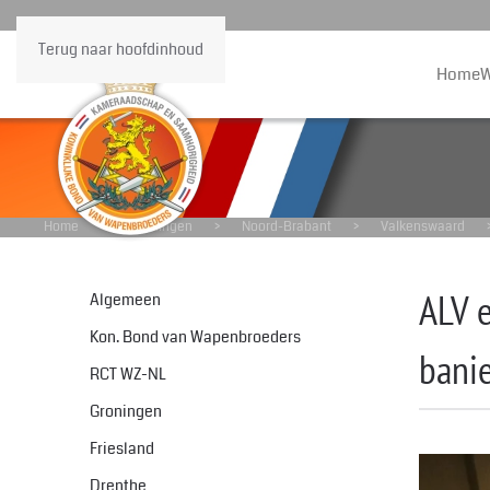
Terug naar hoofdinhoud
Home
W
Home
Afdelingen
Noord-Brabant
Valkenswaard
ALV 
Algemeen
Kon. Bond van Wapenbroeders
bani
RCT WZ-NL
Groningen
Friesland
Drenthe