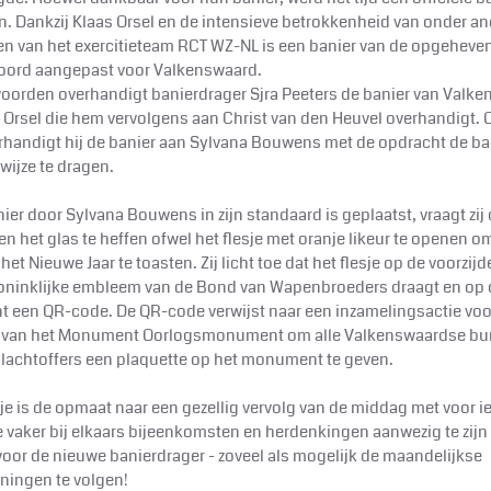
en. Dankzij Klaas Orsel en de intensieve betrokkenheid van onder an
n van het exercitieteam RCT WZ-NL is een banier van de opgeheven
oord aangepast voor Valkenswaard.
oorden overhandigt banierdrager Sjra Peeters de banier van Valk
 Orsel die hem vervolgens aan Christ van den Heuvel overhandigt. O
rhandigt hij de banier aan Sylvana Bouwens met de opdracht de ba
wijze te dragen.
nier door Sylvana Bouwens in zijn standaard is geplaatst, vraagt zij
n het glas te heffen ofwel het flesje met oranje likeur te openen o
het Nieuwe Jaar te toasten. Zij licht toe dat het flesje op de voorzijd
oninklijke embleem van de Bond van Wapenbroeders draagt en op 
t een QR-code. De QR-code verwijst naar een inzamelingsactie voo
e van het Monument Oorlogsmonument om alle Valkenswaardse bur
 slachtoffers een plaquette op het monument te geven.
je is de opmaat naar een gezellig vervolg van de middag met voor i
e vaker bij elkaars bijeenkomsten en herdenkingen aanwezig te zijn 
voor de nieuwe banierdrager - zoveel als mogelijk de maandelijkse
iningen te volgen!