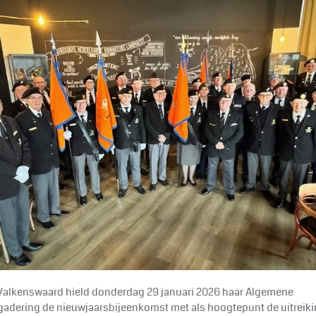
Valkenswaard hield donderdag 29 januari 2026 haar Algemene
adering de nieuwjaarsbijeenkomst met als hoogtepunt de uitreiki