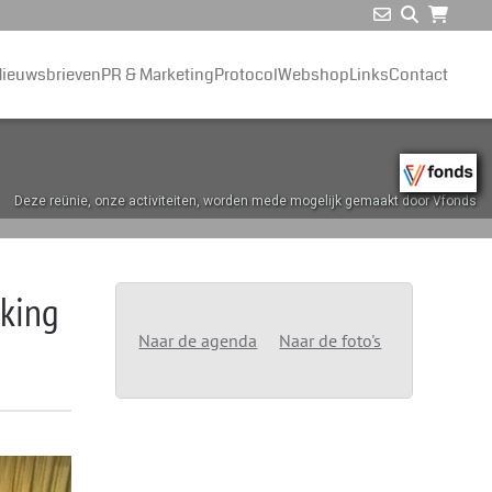
ieuwsbrieven
PR & Marketing
Protocol
Webshop
Links
Contact
Deze reünie, onze activiteiten, worden mede mogelijk gemaakt door Vfonds
iking
Naar de agenda
Naar de foto's