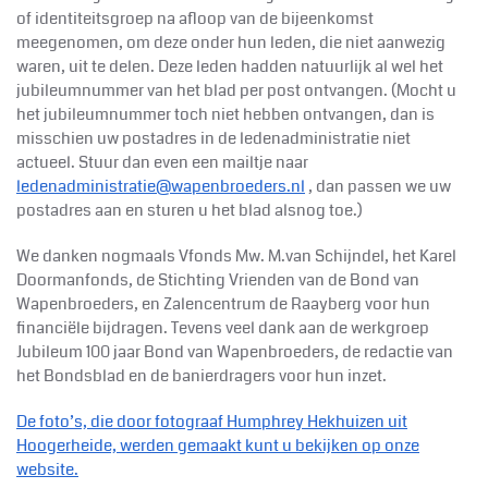
of identiteitsgroep na afloop van de bijeenkomst
meegenomen, om deze onder hun leden, die niet aanwezig
waren, uit te delen. Deze leden hadden natuurlijk al wel het
jubileumnummer van het blad per post ontvangen. (Mocht u
het jubileumnummer toch niet hebben ontvangen, dan is
misschien uw postadres in de ledenadministratie niet
actueel. Stuur dan even een mailtje naar
ledenadministratie@wapenbroeders.nl
, dan passen we uw
postadres aan en sturen u het blad alsnog toe.)
We danken nogmaals Vfonds Mw. M.van Schijndel, het Karel
Doormanfonds, de Stichting Vrienden van de Bond van
Wapenbroeders, en Zalencentrum de Raayberg voor hun
financiële bijdragen. Tevens veel dank aan de werkgroep
Jubileum 100 jaar Bond van Wapenbroeders, de redactie van
het Bondsblad en de banierdragers voor hun inzet.
De foto’s, die door fotograaf Humphrey Hekhuizen uit
Hoogerheide, werden gemaakt kunt u bekijken op onze
website.