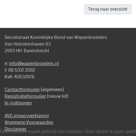
Terug naar overzicht
Secretariaat Koninklijke Bond van Wapenbroeders
Van Hobokenhaven 63
2993 HH Barendrecht
e:
info@wapenbroeders.nl
t: 06 5337 2092
KvK: 40532678
Contactformulier
(algemeen)
Registratieformulier
(nieuw lid)
In-/uitloggen
AVG privacyverklaring
Algemene Voorwaarden
Disclaimer
Deze website maakt gebruik van cookies. Door verder te gaan geeft