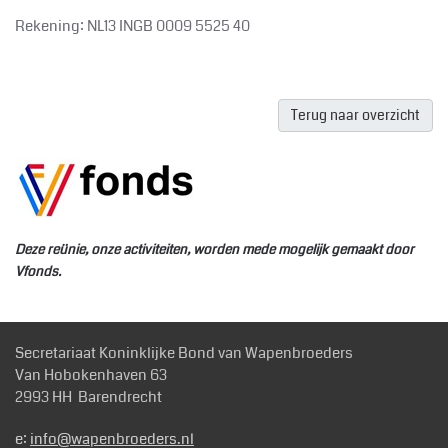
Rekening: NL13 INGB 0009 5525 40
Terug naar overzicht
Deze reünie, onze activiteiten, worden mede mogelijk gemaakt door
Vfonds.
Secretariaat Koninklijke Bond van Wapenbroeders
Van Hobokenhaven 63
2993 HH Barendrecht
e:
info@wapenbroeders.nl